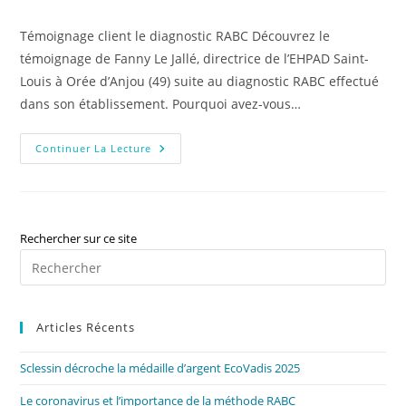
la
category:
publication :
Témoignage client le diagnostic RABC Découvrez le
témoignage de Fanny Le Jallé, directrice de l’EHPAD Saint-
Louis à Orée d’Anjou (49) suite au diagnostic RABC effectué
dans son établissement. Pourquoi avez-vous…
Témoignage
Continuer La Lecture
Client
–
Le
Diagnostic
RABC
Rechercher sur ce site
Pre
Es
to
Articles Récents
clo
the
Sclessin décroche la médaille d’argent EcoVadis 2025
sea
pan
Le coronavirus et l’importance de la méthode RABC