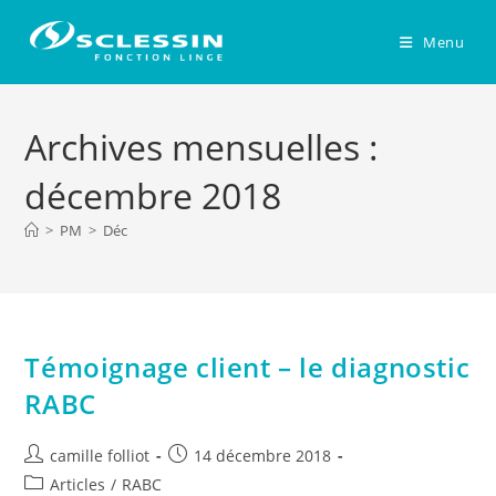
Skip
to
Menu
content
Archives mensuelles :
décembre 2018
>
PM
>
Déc
Témoignage client – le diagnostic
RABC
Auteur/autrice
Publication
camille folliot
14 décembre 2018
de
publiée :
Post
Articles
/
RABC