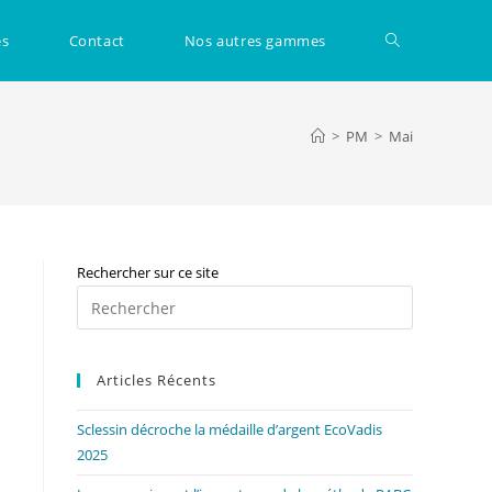
Toggle
és
Contact
Nos autres gammes
website
>
PM
>
Mai
search
Rechercher sur ce site
Press
Escape
to
Articles Récents
close
the
Sclessin décroche la médaille d’argent EcoVadis
search
2025
panel.