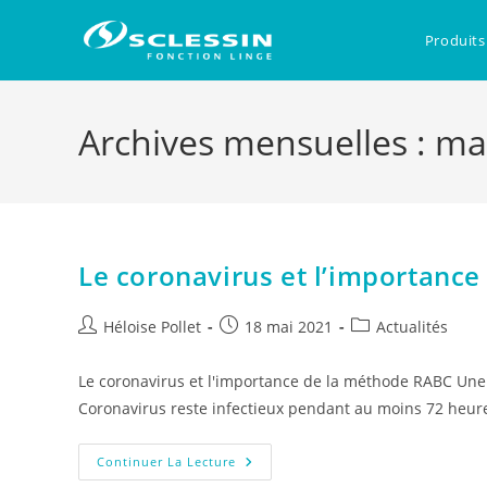
Skip
to
Produits
content
Archives mensuelles : ma
Le coronavirus et l’importanc
Auteur/autrice
Publication
Post
Héloise Pollet
18 mai 2021
Actualités
de
publiée :
category:
la
Le coronavirus et l'importance de la méthode RABC Une
publication :
Coronavirus reste infectieux pendant au moins 72 heur
Le
Continuer La Lecture
Coronavirus