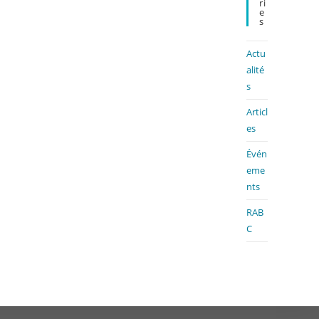
Ri
E
S
Actu
alité
s
Articl
es
Évén
eme
nts
RAB
C