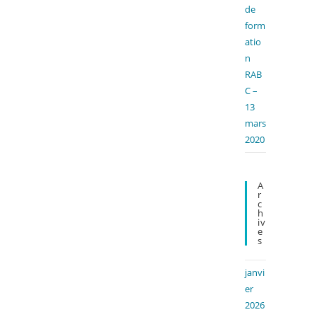
de
form
atio
n
RAB
C –
13
mars
2020
A
R
C
H
Iv
E
S
janvi
er
2026