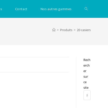
Toggle
és
Contact
Nos autres gammes
website
>
Produits
>
20 casiers
search
Rech
erch
er
sur
ce
site
Press
Escape
to