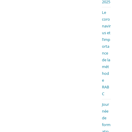
2025
Le
coro
navir
us et
l’imp
orta
nce
de la
mét
hod
e
RAB
C
Jour
née
de
form
atio