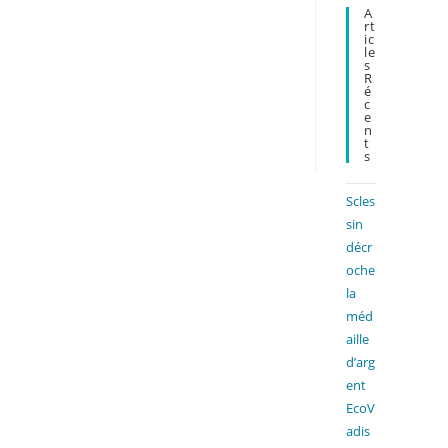
A
close
Rt
the
Ic
Le
search
S
R
panel.
É
C
E
N
T
S
Scles
sin
décr
oche
la
méd
aille
d’arg
ent
EcoV
adis