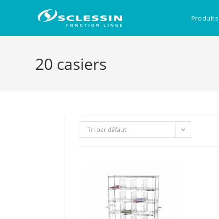
Skip
to
Produits
content
20 casiers
Tri par défaut