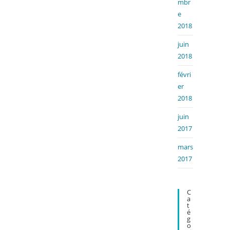
mbr
e
2018
juin
2018
févri
er
2018
juin
2017
mars
2017
C
A
T
É
G
O