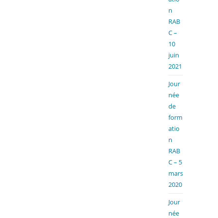
n
RAB
C –
10
juin
2021
Jour
née
de
form
atio
n
RAB
C – 5
mars
2020
Jour
née