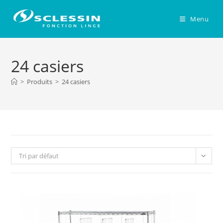
Skip
to
Menu
content
24 casiers
>
Produits
>
24 casiers
Tri par défaut