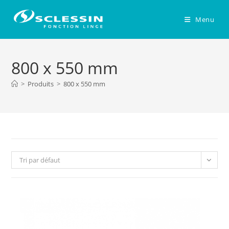
Skip
to
Menu
content
800 x 550 mm
>
Produits
>
800 x 550 mm
Tri par défaut