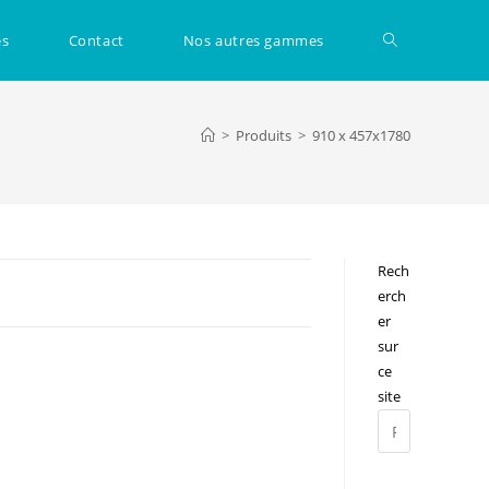
Toggle
és
Contact
Nos autres gammes
website
>
Produits
>
910 x 457x1780
search
Rech
erch
er
sur
ce
site
Press
Escape
to