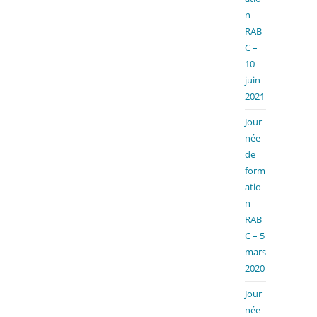
n
RAB
C –
10
juin
2021
Jour
née
de
form
atio
n
RAB
C – 5
mars
2020
Jour
née