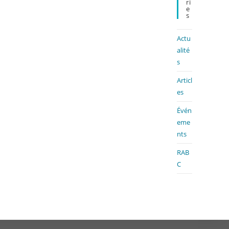
Ri
E
S
Actu
alité
s
Articl
es
Évén
eme
nts
RAB
C