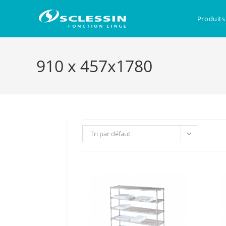
Skip
to
Produits
content
910 x 457x1780
Tri par défaut