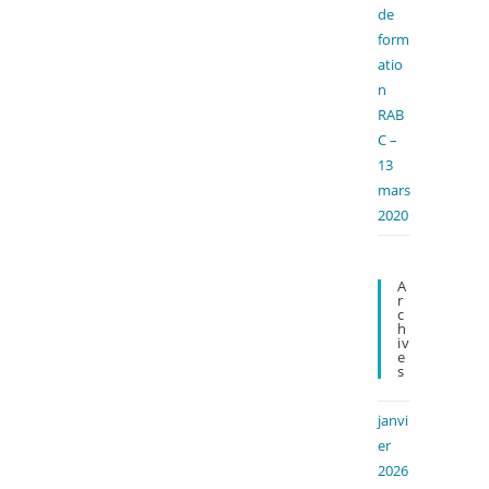
de
form
atio
n
RAB
C –
13
mars
2020
A
R
C
H
Iv
E
S
janvi
er
2026