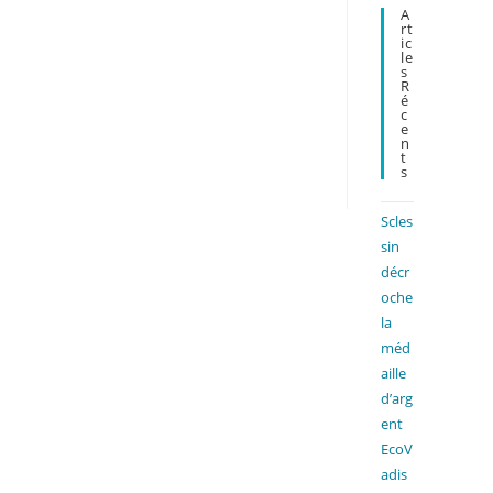
A
close
Rt
the
Ic
Le
search
S
R
panel.
É
C
E
N
T
S
Scles
sin
décr
oche
la
méd
aille
d’arg
ent
EcoV
adis