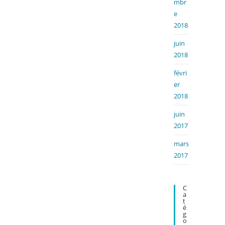
mbr
e
2018
juin
2018
févri
er
2018
juin
2017
mars
2017
C
A
T
É
G
O