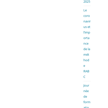
2025
Le
coro
navir
us et
l’imp
orta
nce
de la
mét
hod
e
RAB
C
Jour
née
de
form
atio