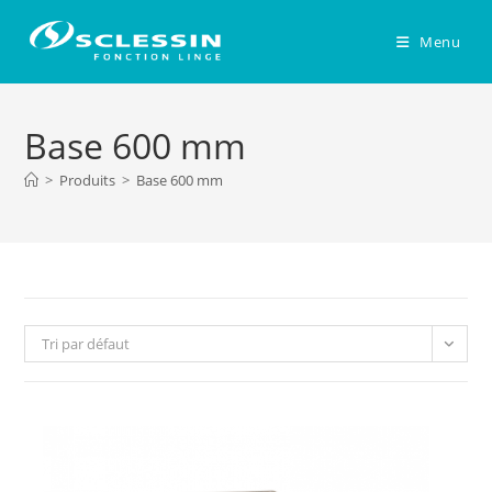
Skip
to
Menu
content
Base 600 mm
>
Produits
>
Base 600 mm
Tri par défaut