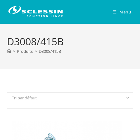
Skip
to
Menu
content
D3008/415B
>
Produits
>
D3008/415B
Tri par défaut