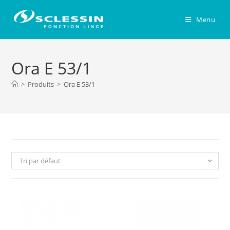
Skip
to
Menu
content
Ora E 53/1
>
Produits
>
Ora E 53/1
Tri par défaut