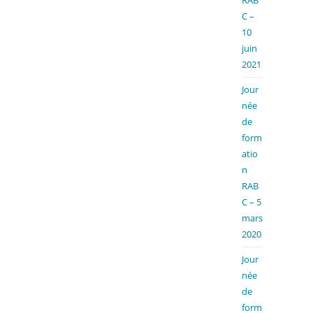
RAB
C –
10
juin
2021
Jour
née
de
form
atio
n
RAB
C – 5
mars
2020
Jour
née
de
form