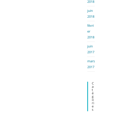
2018
juin
2018
févri
er
2018
juin
2017
mars
2017
C
A
T
É
G
O
Ri
E
S