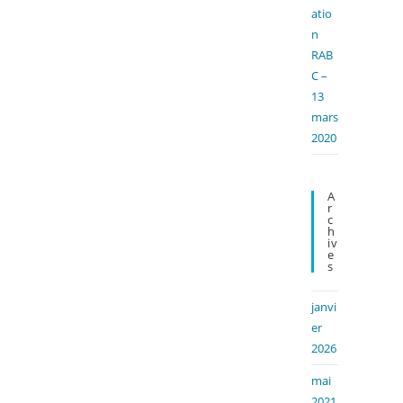
atio
n
RAB
C –
13
mars
2020
A
R
C
H
Iv
E
S
janvi
er
2026
mai
2021