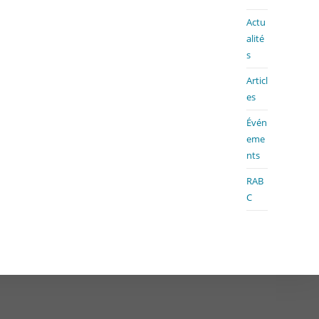
Actu
alité
s
Articl
es
Évén
eme
nts
RAB
C