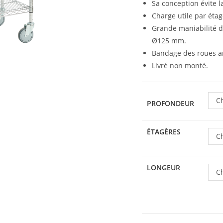
Sa conception évite l
Charge utile par étag
Grande maniabilité du
Ø125 mm.
Bandage des roues an
Livré non monté.
Ch
PROFONDEUR
ÉTAGÈRES
Ch
LONGEUR
Ch