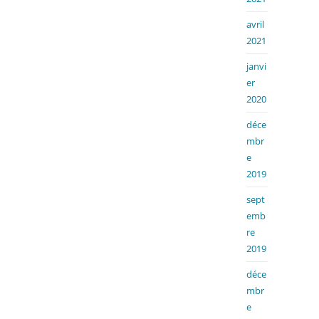
avril
2021
janvi
er
2020
déce
mbr
e
2019
sept
emb
re
2019
déce
mbr
e