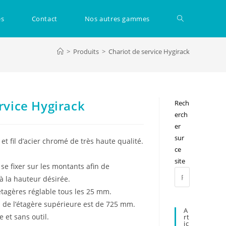
Toggle
és
Contact
Nos autres gammes
>
Produits
>
Chariot de service Hygirack
website
search
rvice Hygirack
Rech
erch
er
sur
et fil d’acier chromé de très haute qualité.
ce
site
e fixer sur les montants afin de
Press
 à la hauteur désirée.
Escape
tagères réglable tous les 25 mm.
to
de l’étagère supérieure est de 725 mm.
A
close
 et sans outil.
Rt
the
Ic