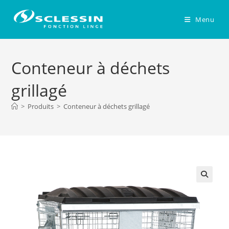
Skip
to
Menu
content
Conteneur à déchets
grillagé
>
Produits
>
Conteneur à déchets grillagé
🔍