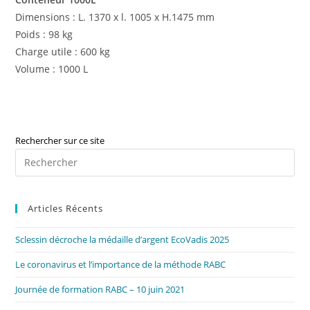
Dimensions : L. 1370 x l. 1005 x H.1475 mm
Poids : 98 kg
Charge utile : 600 kg
Volume : 1000 L
Rechercher sur ce site
Pre
Es
to
Articles Récents
clo
the
Sclessin décroche la médaille d’argent EcoVadis 2025
sea
pan
Le coronavirus et l’importance de la méthode RABC
Journée de formation RABC – 10 juin 2021