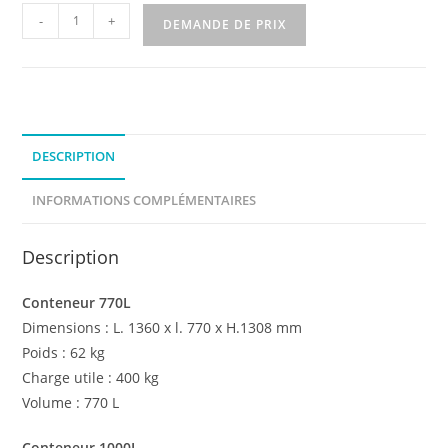
quantité
-
+
DEMANDE DE PRIX
de
Conteneur
à
déchets
grillagé
DESCRIPTION
INFORMATIONS COMPLÉMENTAIRES
Description
Conteneur 770L
Dimensions : L. 1360 x l. 770 x H.1308 mm
Poids : 62 kg
Charge utile : 400 kg
Volume : 770 L
Conteneur 1000L