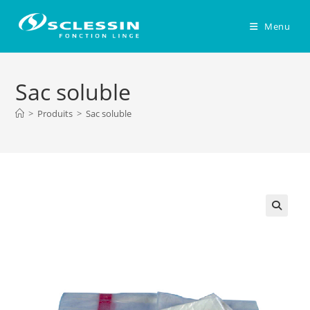
Skip
to
Menu
content
Sac soluble
>
Produits
>
Sac soluble
🔍