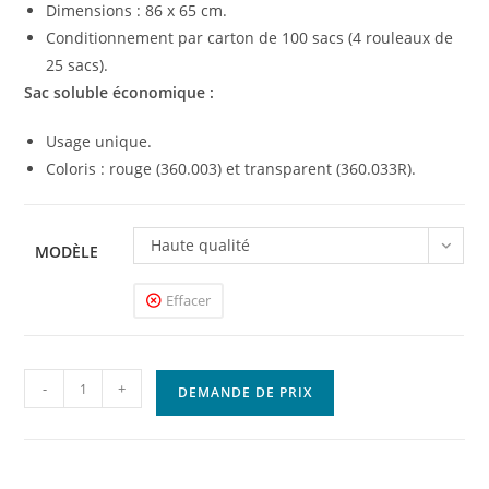
Dimensions : 86 x 65 cm.
Conditionnement par carton de 100 sacs (4 rouleaux de
25 sacs).
Sac soluble économique :
Usage unique.
Coloris : rouge (360.003) et transparent (360.033R).
Haute qualité
MODÈLE
Effacer
quantité
-
+
DEMANDE DE PRIX
de
Sac
soluble