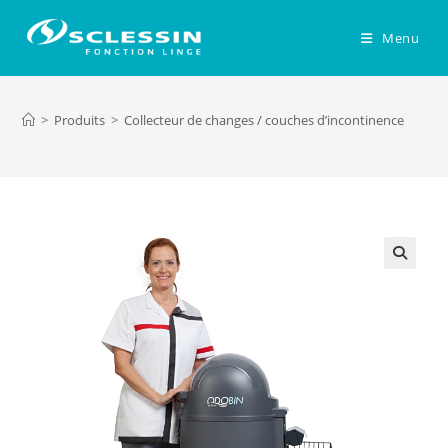
Skip
to
Menu
content
>
Produits
>
Collecteur de changes / couches d’incontinence
🔍