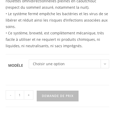
roulettes omnidirectionnelles pleines en caoutchouc
(respect du sommeil assuré, notamment la nuit).
• Le système fermé empêche les bactéries et les virus de se
libérer et réduit ainsi les risques d’infections associées aux
soins.
• Ce système, breveté, est complètement mécanique, très
facile à utiliser et ne requiert ni produits chimiques, ni
liquides, ni neutralisants, ni sacs imprégnés.
Choisir une option
MODÈLE
quantité
-
+
DEMANDE DE PRIX
de
Collecteur
de